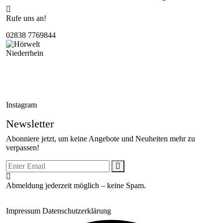
Rufe uns an!
02838 7769844
Hörwelt Niederrhein
Seit 2018 für Sie da – mit persönlicher Beratung, hochwertigen
Hörsystemen und zuverlässigem Service in Sonsbeck.
Instagram
Newsletter
Abonniere jetzt, um keine Angebote und Neuheiten mehr zu
verpassen!
Abmeldung jederzeit möglich – keine Spam.
© Hörwelt Niederrhein GmbH – erstellt von
Personal Journey
Impressum
Datenschutzerklärung